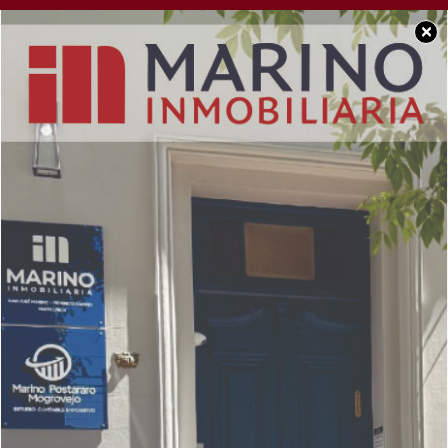
×
BUEN DÍA CHACABUCO
Feliz domingo para
tod@s