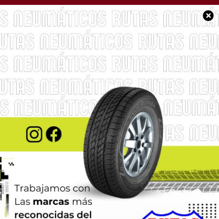
×
BUEN DÍA CHACABUCO
Les deseamos un
excelente sábado