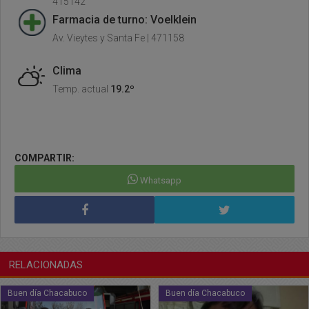
415142
Farmacia de turno: Voelklein
Av. Vieytes y Santa Fe | 471158
Clima
Temp. actual
19.2º
COMPARTIR:
Whatsapp
RELACIONADAS
Buen día Chacabuco
Buen día Chacabuco