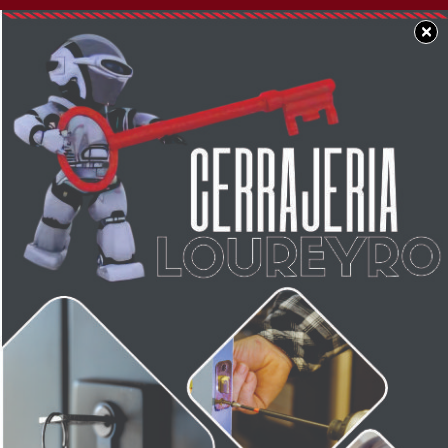
×
BUEN DÍA CHACABUCO
Muy feliz comienzo de
semana para tod@s