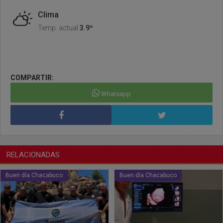
Clima
Temp. actual
3.9º
COMPARTIR:
Whatsapp
RELACIONADAS
Buen día Chacabuco
Buen día Chacabuco