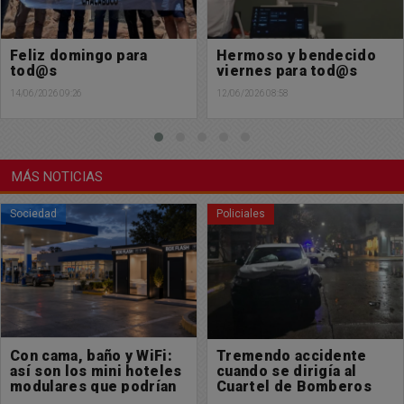
Hermoso y bendecido
Feliz martes para tod@s
viernes para tod@s
09/06/2026 08:25
12/06/2026 08:58
MÁS NOTICIAS
Policiales
Sociedad
Tremendo accidente
Quisieron prender
cuando se dirigía al
fuego un vehículo de
Cuartel de Bomberos
manera intencional