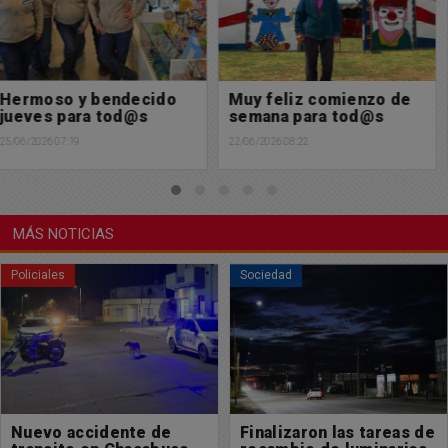
Muy feliz comienzo de
Feliz día de la Bandera
semana para tod@s
19/06/2026 23:34
22/06/2026 08:22
MÁS NOTICIAS
Sociedad
Sociedad
Finalizaron las tareas de
Golía hizo entrega de