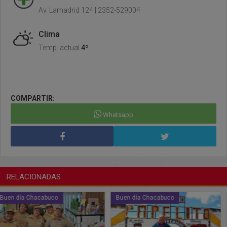
Av. Lamadrid 124 | 2352-529004
Clima
Temp. actual
4º
COMPARTIR:
Whatsapp
RELACIONADAS
Buen día Chacabuco
Buen día Chacabuco