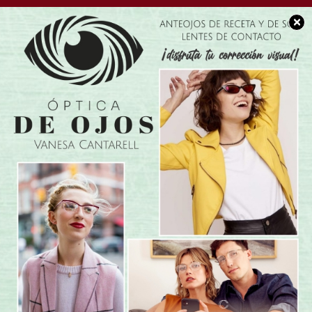
×
BUEN DÍA CHACABUCO
Hermoso y bendecido
viernes para tod@s