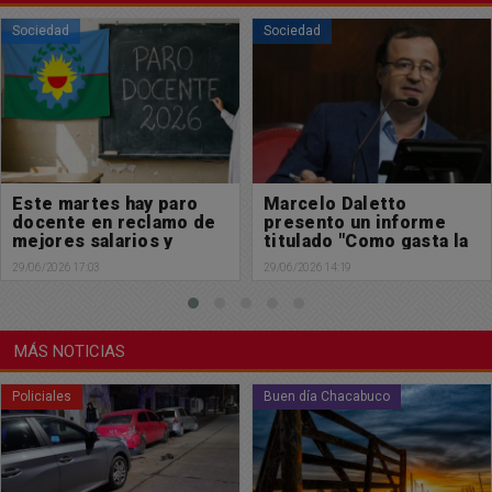
Sociedad
Sociedad
Marcelo Daletto
Continúan los trabajos
presento un informe
de pavimentación en
titulado "Como gasta la
calle Santiago del
Provincia de Buenos
Estero
29/06/2026 14:19
29/06/2026 11:09
Aires"
MÁS NOTICIAS
Buen día Chacabuco
Buen día Chacabuco