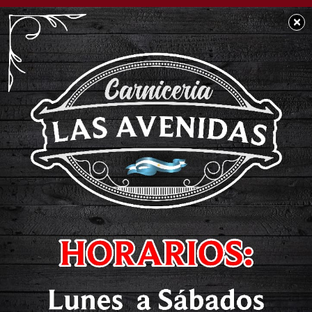
×
SOCIEDAD
Muy triste noticia:
Falleció una querida
docente de nuestra
ciudad