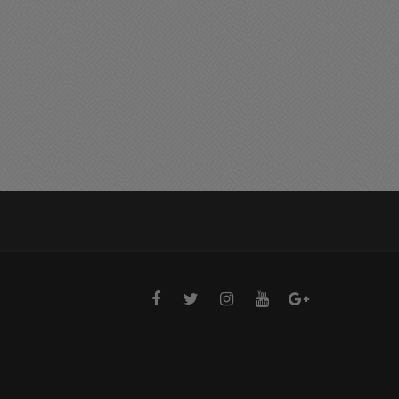
ermoso y bendecido
Chocó y se fue haciendo
ueves para tod@s
abandono de persona
06/2026 07:19
24/06/2026 17:20