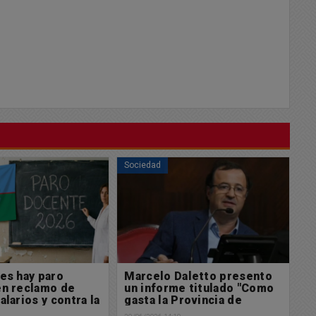
Sociedad
So
aletto presento
Continúan los trabajos de
S
e titulado "Como
pavimentación en calle
a
Provincia de
Santiago del Estero
28/
ires"