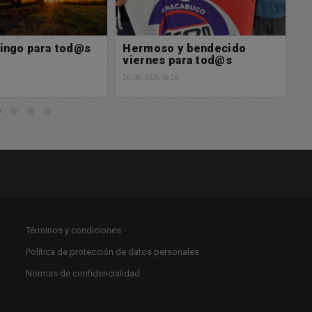
y bendecido
Nuevo accidente de
H
ara tod@s
transito en Chacabuco
j
8
25/06/2026 20:41
25/
Términos y condiciones
Política de protección de datos personales
Normas de confidencialidad