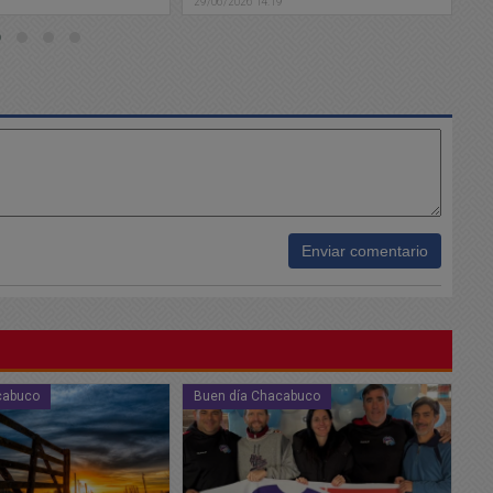
9
29/06/2026 11:09
Enviar comentario
cabuco
Policiales
Bu