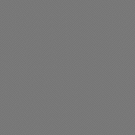
ciedad
Sociedad
en investiga un posible
Golia saluda al Ballet Cah
sesinato de un joven
Cumpá por los 22 años de
trayectoria
06/2026 17:29