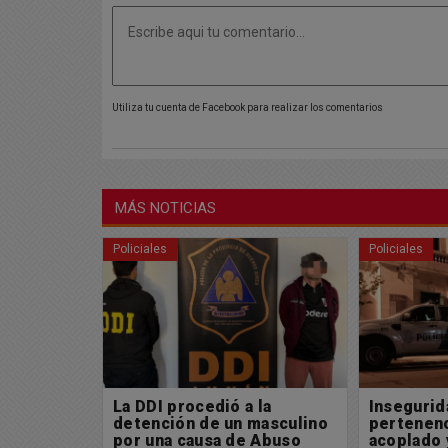
Utiliza tu cuenta de Facebook para realizar los comentarios
MÁS NOTICIAS
Policiales
Buen día Cha
 la
Inseguridad: Se robaron
Muy feli
masculino
pertenencias de un
para tod
 Abuso
acoplado y combustible