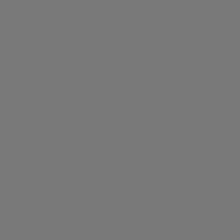
ciedad
Sociedad
n abogado de Chacabuco
Trabajos en la quinta 305
ogró revertir un fallo muy
del Programa Chacabuco
elicado en un jucio por
para Todos II
urados
06/2026 17:17
30/06/2026 11:49