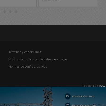
2
28/
Términos y condiciones
Política de protección de datos personales
Normas de confidencialidad
Esta obra de
www.
Licencia Creat