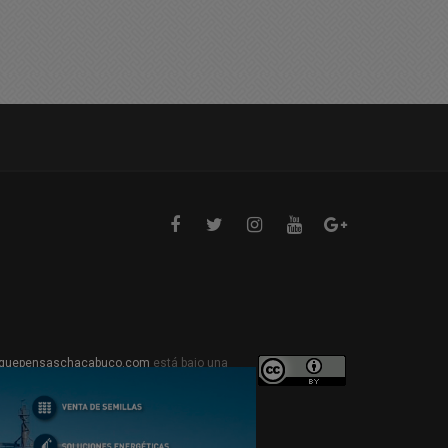
06/2026 14:42
quepensaschacabuco.com
está bajo una
ive Commons Atribución 4.0 Internacional