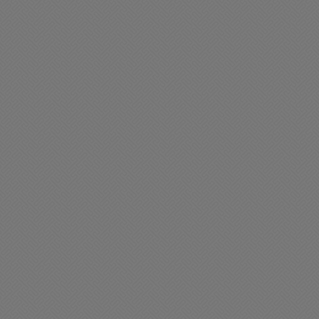
liciales
Buen día Chacabuco
ccidente de tránsito en la
Feliz domingo para tod@
adrugada de domingo
28/06/2026 08:38