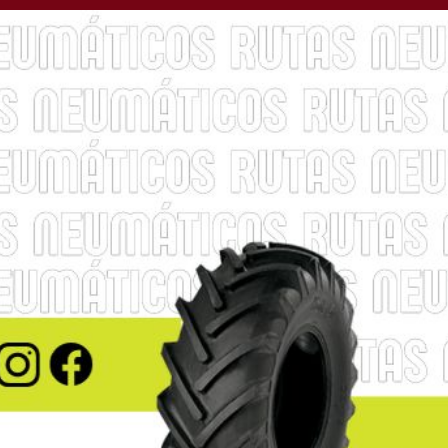
a 6° asamblea de
ipativo en el Barrio La