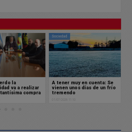
Sociedad
So
uy en cuenta: Se
Se extravió documentación
U
os días de un frío
en la vía pública a nombre
l
o
de Agustín Alexis
d
j
0
01/07/2026 09:28
30/