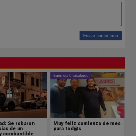
Enviar comentario
cabuco
Policiales
Po
z comienzo de mes
Accidente de tránsito
A
@s
m
30/06/2026 18:05