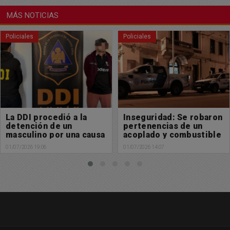
MÁS NOTICIAS
Policiales
Buen día Chacabuco
Inseguridad: Se robaron
Muy feliz comienzo de
pertenencias de un
mes para tod@s
acoplado y combustible
01/07/2026 02:42
01/07/2026 14:07