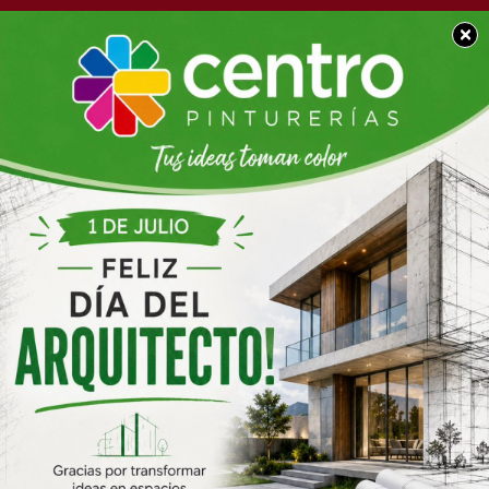
×
POLICIALES
La DDI procedió a la
detención de un
masculino por una
causa de Abuso Sexual
Agravado