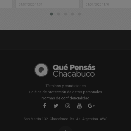
estratégicos para
01/07/2026 11:34
01/07/2026 11:10
mejorar la red de agua
potable
Términos y condiciones
Política de protección de datos personales
Normas de confidencialidad
San Martin 132. Chacabuco. Bs. As. Argentina. AWS