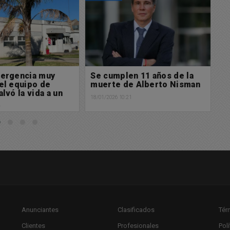
n 11 años de la
Oportundad. Hermosa Casa
R
e Alberto Nisman
en Aquiler dueño directo
l
n
1
16/01/2026 12:33
15/
Anunciantes
Clasificados
Tér
Clientes
Profesionales
Pol