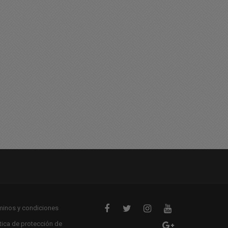
egistro de lluvias caída en
Feliz Jueves para tod@s
as últimas horas en
15/01/2026 07:53
uestra ciudad
01/2026 16:15
minos y condiciones
ítica de protección de