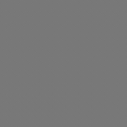
liciales
Policiales