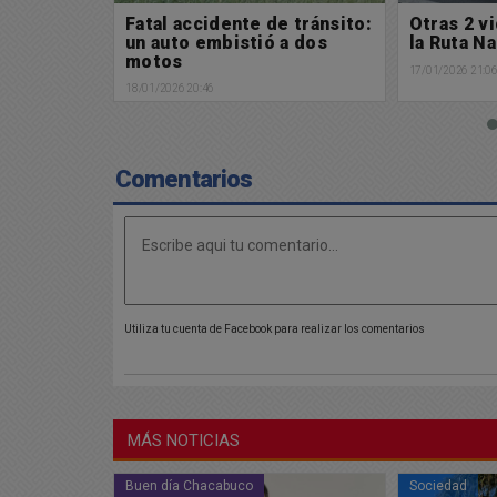
e tránsito:
Otras 2 vidas que se cobró
Un junine
a dos
la Ruta Nacional 7
camionet
Protagon
17/01/2026 21:06
accidente
15/01/2026 21:0
peleando 
Comentarios
Utiliza tu cuenta de Facebook para realizar los comentarios
MÁS NOTICIAS
Sociedad
Sociedad