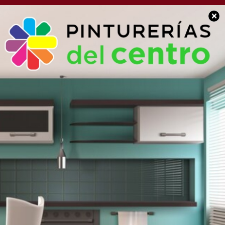
×
POLICIALES
Otras 2 vidas que se
cobró la Ruta Nacional
7