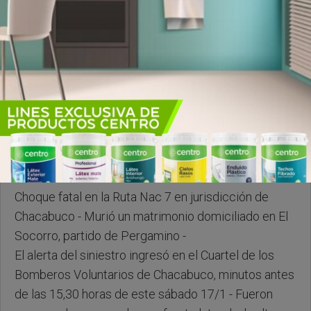
Sabado, 17 de Enero de 2026 . 21:06 Hs.
Choque fatal en la Ruta Nac 7 en jurisdicción de
Chacabuco - Murió un matrimonio domiciliado en El
Socorro, partido de Pergamino -
El alerta del siniestro ingresó en el Cuartel de los
Bomberos Voluntarios de Chacabuco, minutos antes
de las 15,30 horas de este sábado 17/1 - Fueron