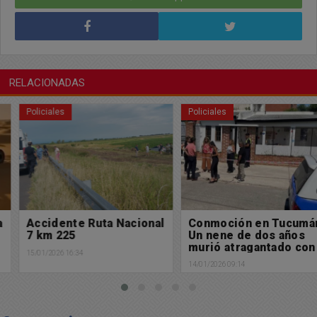
RELACIONADAS
Policiales
Policiales
Accidente Ruta Nacional
Conmoción en Tucumán:
7 km 225
Un nene de dos años
murió atragantado con
15/01/2026 16:34
una uva en una colonia
14/01/2026 09:14
de vacaciones