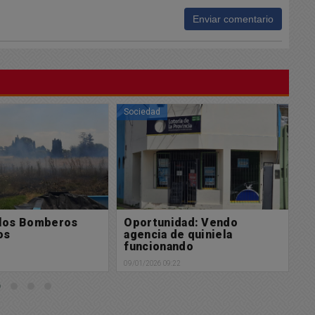
Enviar comentario
Sociedad
Bu
dad: Vendo
Triste noticia: Un vecino de
F
e quiniela
nuestra ciudad falleció de
t
ndo
Hantavirus
e
2
08/01/2026 08:21
07/