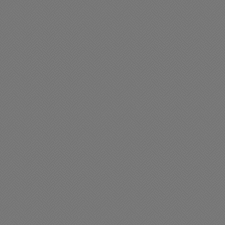
en día Chacabuco
Sociedad
eliz miércoles para
Registro de lluvias caída 
od@s: Les deseamos una
las últimas horas en
xcelente jornada
nuestra ciudad
01/2026 07:22
07/01/2026 07:00