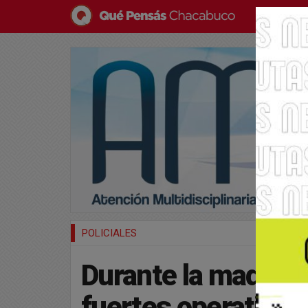
POLICIALES
Durante la madruga
fuertes operativos