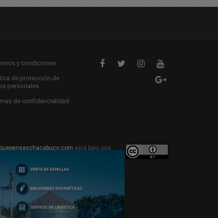
minos y condiciones
ítica de protección de
os personales
mas de confidencialidad
quepensaschacabuco.com
está bajo una
ive Commons Atribución 4.0 Internacional