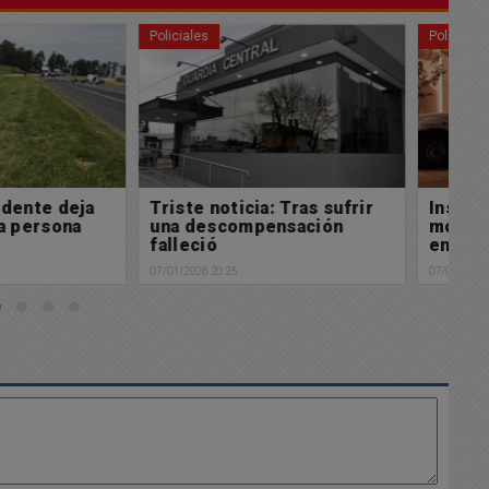
Policiales
Po
icia: Tras sufrir
Inseguridad: Robaron 1
A
ompensación
moto en las últimas horas
04/
en Chacabuco
5
07/01/2026 07:37