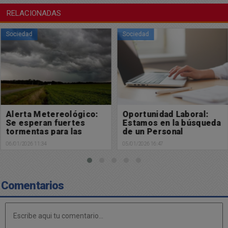
RELACIONADAS
Sociedad
Sociedad
Alerta Metereológico:
Oportunidad Laboral:
Se esperan fuertes
Estamos en la búsqueda
tormentas para las
de un Personal
próximas horas
Administrativo para
06/01/2026 11:34
05/01/2026 16:47
Chacabuco.
Comentarios