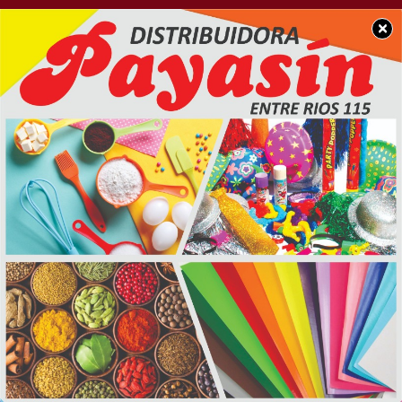
×
SOCIEDAD
Triste noticia: Un
vecino de nuestra
ciudad falleció de
Hantavirus