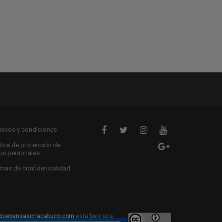
ía de los Santos Inocentes
Terrible accidente deja a 
personas fallecidas
12/2025 12:13
27/12/2025 19:51
minos y condiciones
ítica de protección de
os personales
mas de confidencialidad
quepensaschacabuco.com
está bajo una