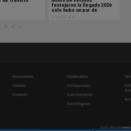
vecinos
Accidente de tránsito
D
n la llegada 2026
31/12/2025 18:51
28/
 un par de
iones de la
7
Anunciantes
Clasificados
Tér
Clientes
Profesionales
Pol
dat
Contacto
Guía Comercial
Nor
Necrológicas
Esta obra de
www.