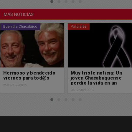
MÁS NOTICIAS
Policiales
Policiales
Muy triste noticia: Un
Lo chocó, se fugo y
joven Chacabuquense
ahora lo busca
perdió la vida en un
25/12/2025 18:00
accidente
26/12/2025 00:15