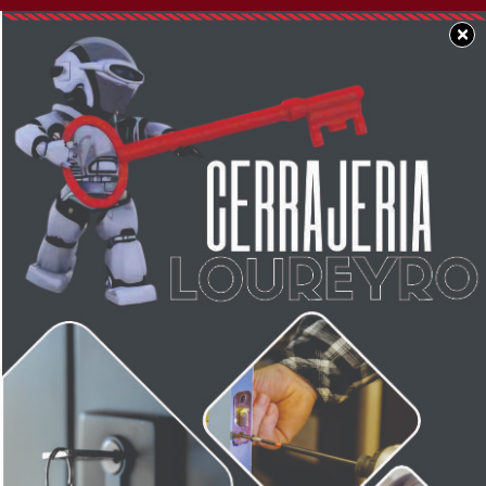
×
SOCIEDAD
Se extravió billetera
con documentación a
nombre de Gustavo
Mahia