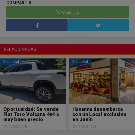
COMPARTIR:
Whatsapp
RELACIONADAS
Sociedad
Sociedad
Havanna desembarca
Alerta Metereológico:
con un Local exclusivo
Se esperan fuertes
en Junín
tormentas para las
próximas horas
26/12/2025 16:28
23/12/2025 21:57