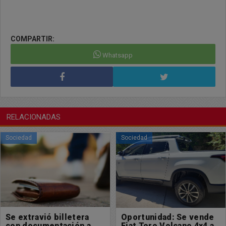
COMPARTIR:
Whatsapp
RELACIONADAS
Sociedad
Sociedad
Oportunidad: Se vende
Havanna desembarca
Fiat Toro Volcano 4x4 a
con un Local exclusivo