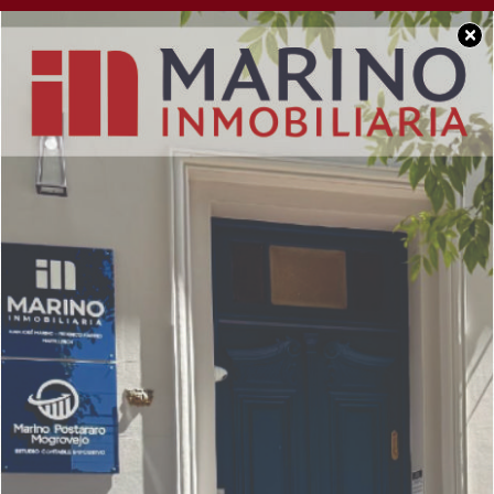
×
SOCIEDAD
Se cumplen 21 años de
la Tragedia de
Cromañón