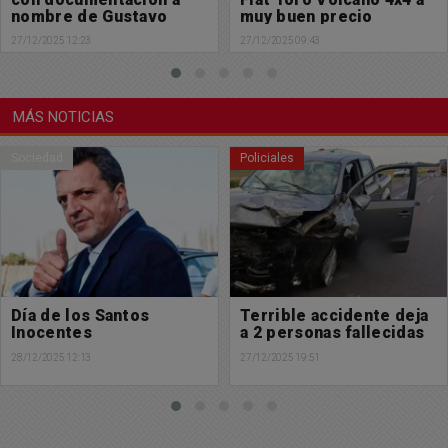
muy buen precio
en Junín
27/12/2025 09:43
26/12/2025 16:28
MÁS NOTICIAS
Policiales
Buen día Chacabuco
Terrible accidente deja
Hermoso y bendecido
a 2 personas fallecidas
viernes para tod@s
27/12/2025 19:51
26/12/2025 09:35