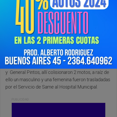
Miercoles, 31 de Diciembre de 2025 . 18:51 Hs.
En la tarde de este 31 de diciembre informamos un
nuevo accidente de tránsito en Chacabuco. El
hecho ocurrió en inmediaciones de calles Sarmiento
y General Pintos, allí colisionaron 2 motos, a raíz de
ello un masculino y una femenina fueron trasladadas
por el Servicio de Same al Hospital Municipal.
PUBLICIDAD