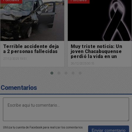
Policiales
Policiales
Muy triste noticia: Un
Lo chocó, se fugo y
joven Chacabuquense
ahora lo busca
perdió la vida en un
25/12/2025 18:00
accidente
26/12/2025 00:15
Comentarios
Utiliza tu cuenta de Facebook para realizar los comentarios
Enviar comentario