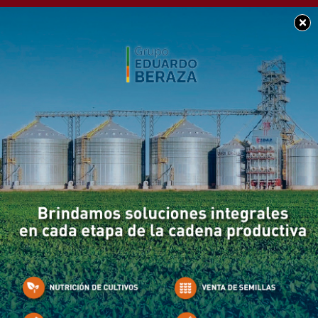
×
POLICIALES
Inseguridad: Robaron 1
moto en las últimas
horas en Chacabuco