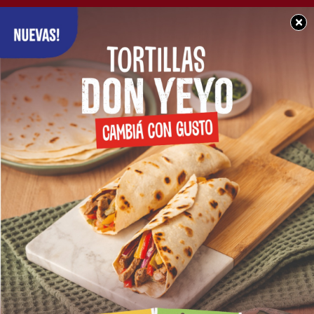
×
POLICIALES
ACCIDENTE FATAL: Fue
identificada la persona
fallecida