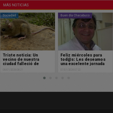
MÁS NOTICIAS
Buen día Chacabuco
Sociedad
Feliz miércoles para
Registro de lluvias
tod@s: Les deseamos
caída en las últimas
una excelente jornada
horas en nuestra ciudad
07/01/2026 07:22
07/01/2026 07:00