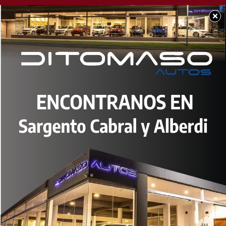
×
SOCIEDAD
Pinamar: Un niño de
ocho años está
internado en estado
crítico tras un choque
en La Frontera