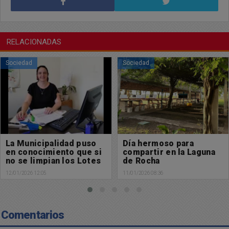
RELACIONADAS
Sociedad
Sociedad
La Municipalidad puso
Día hermoso para
en conocimiento que si
compartir en la Laguna
no se limpian los Lotes
de Rocha
Chacabuco para Todos
12/01/2026 12:05
11/01/2026 08:36
pueden ser
desadjudicados
Comentarios