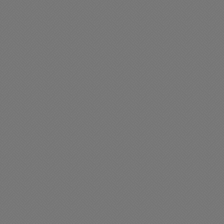
ciedad
Sociedad
a Municipalidad puso en
Día hermoso para compart