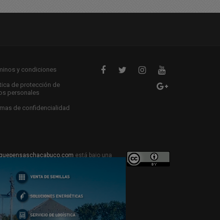
minos y condiciones
ítica de protección de
os personales
mas de confidencialidad
quepensaschacabuco.com
está bajo una
ive Commons Atribución 4.0 Internacional