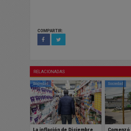
COMPARTIR:
RELACIONADAS
Sociedad
Sociedad
iciembre
Comenzó a regir la Tasa de
Pinamar: 