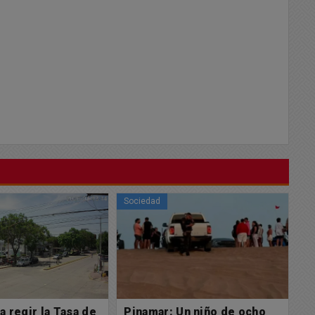
Sociedad
So
Un niño de ocho
Se cumplen 9 años del
L