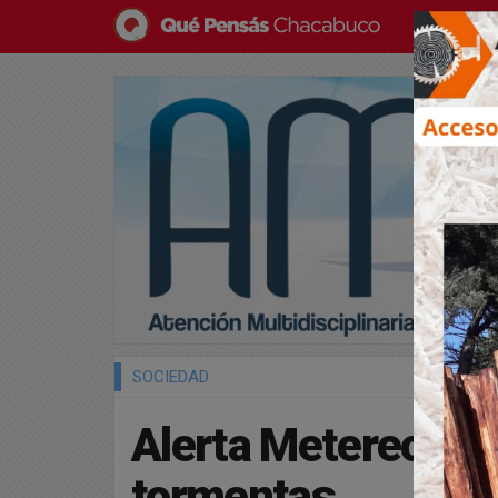
SOCIEDAD
Alerta Metereológi
tormentas