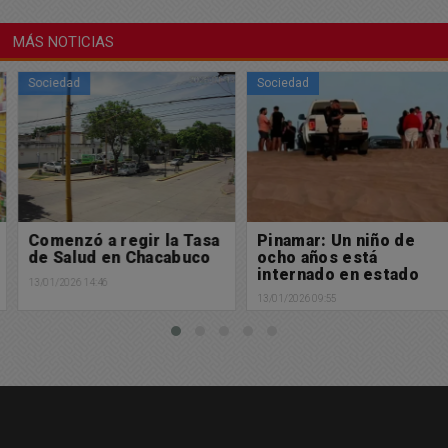
MÁS NOTICIAS
Sociedad
Sociedad
Comenzó a regir la Tasa
Pinamar: Un niño de
de Salud en Chacabuco
ocho años está
internado en estado
13/01/2026 14:46
crítico tras un choque
13/01/2026 09:55
en La Frontera