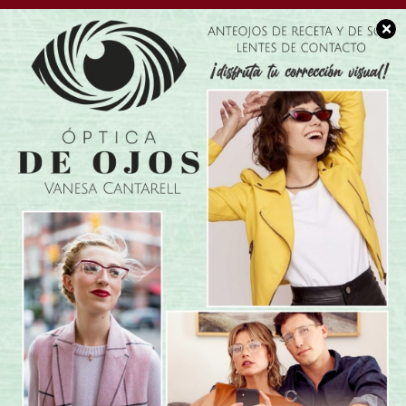
×
POLICIALES
Conmoción en
Tucumán: Un nene de
dos años murió
atragantado con una
uva en una colonia de