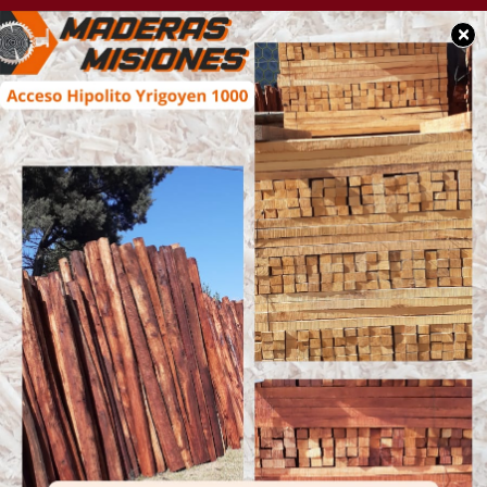
×
SOCIEDAD
Registro de lluvias
caída en las últimas
horas en nuestra
ciudad