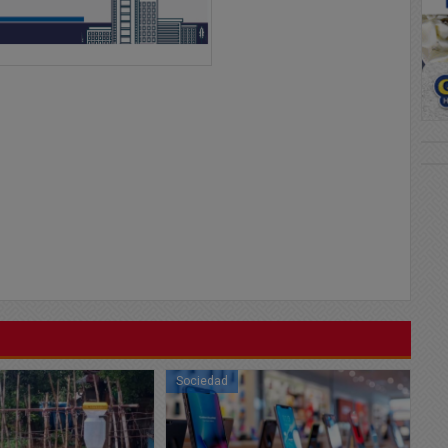
.
Sociedad
So