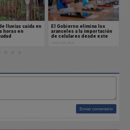
no elimina los
Alerta Metereológico: Se
L
 a la importación
esperan fuertes tormentas
f
res desde este
14/01/2026 16:56
14/
9
Enviar comentario