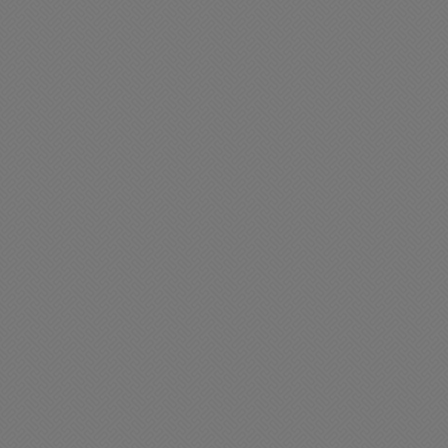
a inflación de Diciembre
Comenzó a regir la Tasa 
ue de 2.8%
Salud en Chacabuco
01/2026 08:59
13/01/2026 14:46