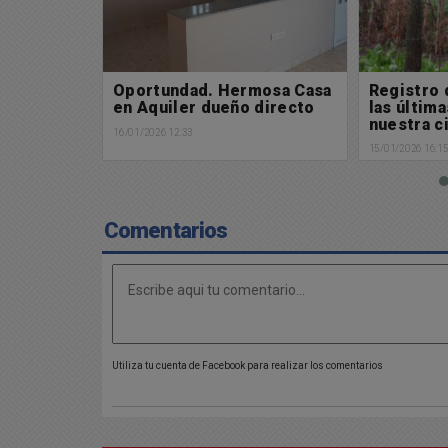
mosa Casa
Registro de lluvias caída en
El Gobier
 directo
las últimas horas en
aranceles
nuestra ciudad
de celula
jueves
15/01/2026 16:15
14/01/2026 18:0
Comentarios
Utiliza tu cuenta de Facebook para realizar los comentarios