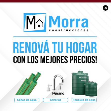
×
POLICIALES
Profundo dolor por la
muerte de un policía y
árbitro de fútbol