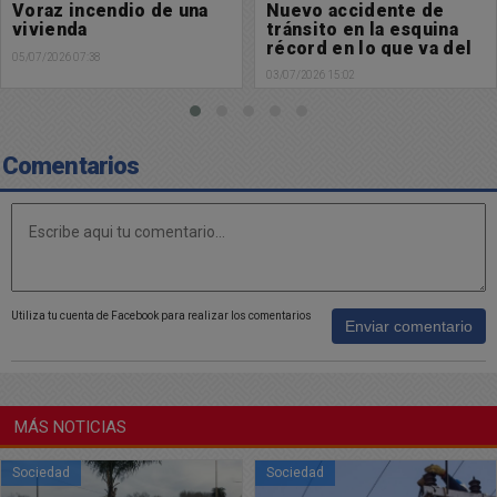
Nuevo accidente de
La DDI Chacabuco
tránsito en la esquina
procedió a la
récord en lo que va del
aprehensión de un
año
masculino con pedido
03/07/2026 15:02
03/07/2026 14:14
de captura activa
Comentarios
Utiliza tu cuenta de Facebook para realizar los comentarios
Enviar comentario
MÁS NOTICIAS
Sociedad
Sociedad