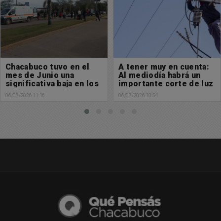
A tener muy en cuenta:
El ejecutivo municipal
Al mediodía habrá un
envió 2 proyecto de
importante corte de luz
ordenanza muy
importante para todo
06/07/2026 10:54
06/07/2026 10:06
Chacabuco