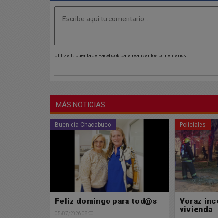
Utiliza tu cuenta de Facebook para realizar los comentarios
MÁS NOTICIAS
Policiales
Policiales
ra tod@s
Voraz incendio de una
Nuevo ac
vivienda
tránsito e
récord en