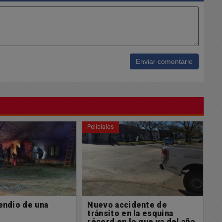
Enviar comentario
Policiales
Po
cidente de
La DDI Chacabuco procedió
L
n la esquina
a la aprehensión de un
d
 lo que va del año
masculino con pedido de
p