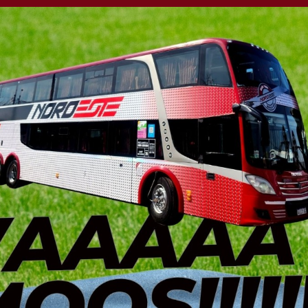
nta: Al mediodía
e corte de luz