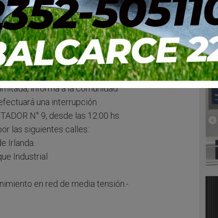
ÍA ELÉCTRICA.
imitada, informa a la comunidad
efectuará una interrupción
NTADOR N° 9, desde las 12:00 hs.
or las siguientes calles:
e Irlanda.
ue Industrial
nimiento en red de media tensión.-