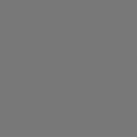
liciales
Policiales
a DDI procedió a la
Inseguridad: Se robaron
etención de un masculino
pertenencias de un
or una causa de Abuso
acoplado y combustible