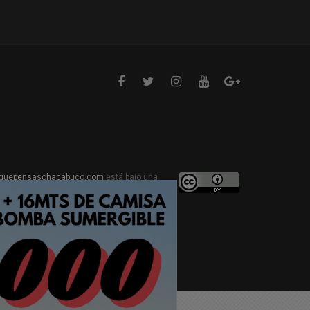
quepensaschacabuco.com
está bajo una
ive Commons Atribución 4.0 Internacional