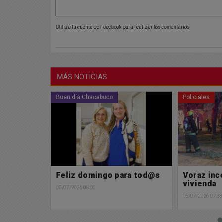
Utiliza tu cuenta de Facebook para realizar los comentarios
MÁS NOTICIAS
Policiales
Policiales
ra tod@s
Voraz incendio de una
Nuevo ac
vivienda
tránsito e
récord en
05/07/2026 07:38
03/07/2026 15:0