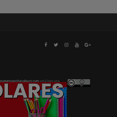
quepensaschacabuco.com
está bajo una
ive Commons Atribución 4.0 Internacional