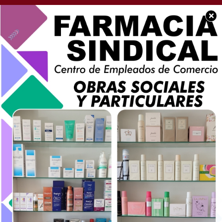
×
SOCIEDAD
Publicación Pedida: A
la Sra. Jueza. Marisa
Muñoz Saggese