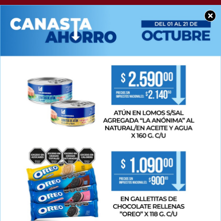
×
BUEN DÍA CHACABUCO
Feliz martes para
tod@s