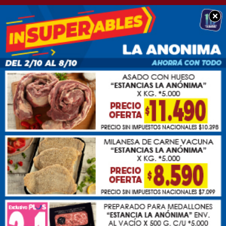
×
POLICIALES
Una mujer perdió la
vida en un accidente
sobre Ruta 30