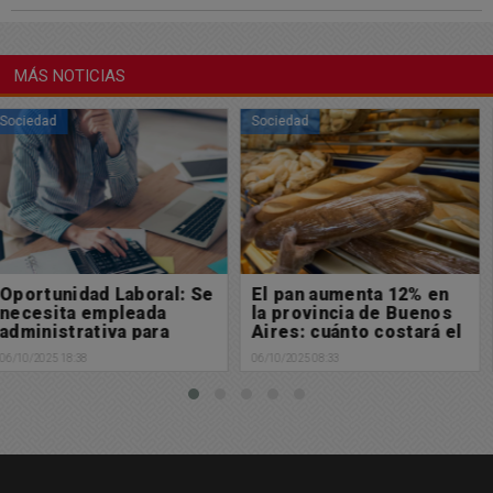
MÁS NOTICIAS
Sociedad
Sociedad
El pan aumenta 12% en
Muy feliz domingo para
la provincia de Buenos
tod@s
Aires: cuánto costará el
05/10/2025 09:08
kilo
06/10/2025 08:33