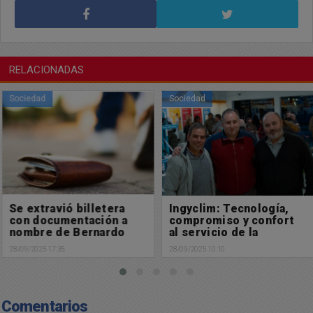
RELACIONADAS
Sociedad
Sociedad
Se extravió billetera
Ingyclim: Tecnología,
con documentación a
compromiso y confort
nombre de Bernardo
al servicio de la
Burghetti
climatización
28/09/2025 17:35
28/09/2025 10:10
inteligente
Comentarios