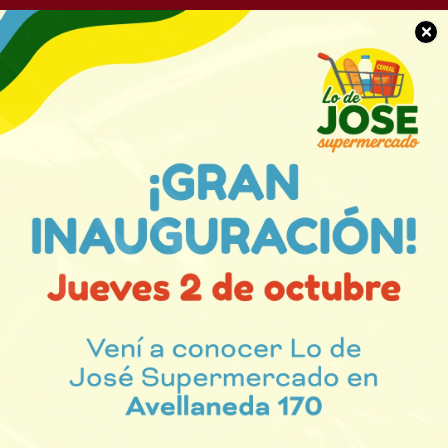
×
SOCIEDAD
Alquilo departamento
en CABA zona de
Belgrano