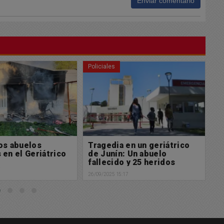
Enviar comentario
Sociedad
Po
en un geriátrico
Sólo uno de cada diez
El
 Un abuelo
alumnos termina la
j
 y 25 heridos
secundaria en tiempo y
d
forma
v
7
26/09/2025 08:43
24/