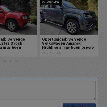
Automotores
Au
dad: Se vende
Oportunidad: Se vende
O
en Amarok
Volkswagen Suran
N
a muy buen precio
Confortline a muy buen
p
precio
4
20/09/2025 11:41
10/