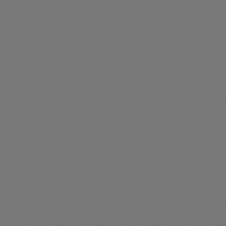
tomotores
Automotores
portunidad: Se vende
Oportunidad: Se vende
issan D22 4X4 a muy buen
Ranault Duster Dinamique
recio
muy buen precio
09/2025 08:19
06/09/2025 09:58