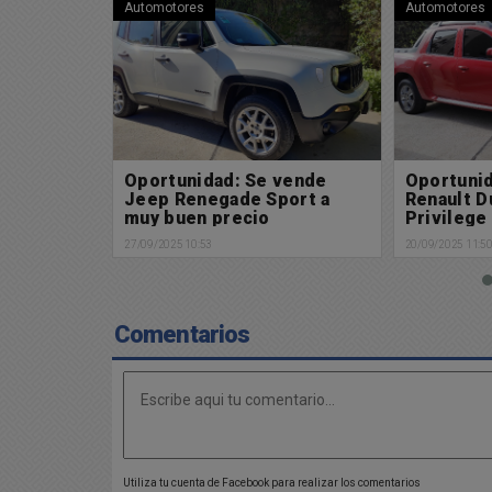
Automotores
Automotores
vende
Oportunidad: Se vende
Oportuni
port a
Renault Duster Oroch
Volkswag
Privilege a muy buen
Highline 
precio
20/09/2025 11:50
20/09/2025 11:4
Comentarios
Utiliza tu cuenta de Facebook para realizar los comentarios