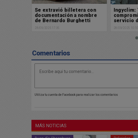
tera con
Ingyclim: Tecnología,
Picadas d
 nombre
compromiso y confort al
28/09/2025 09:1
hetti
servicio de la climatización
inteligente
28/09/2025 10:10
Comentarios
Utiliza tu cuenta de Facebook para realizar los comentarios
MÁS NOTICIAS