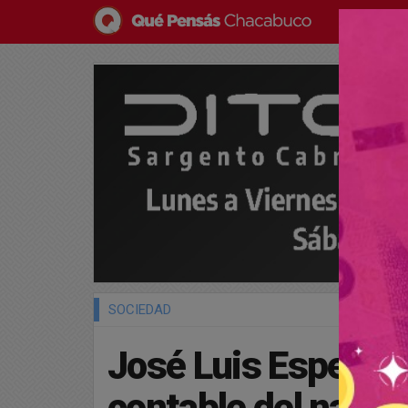
SOCIEDAD
José Luis Espert f
contable del narco