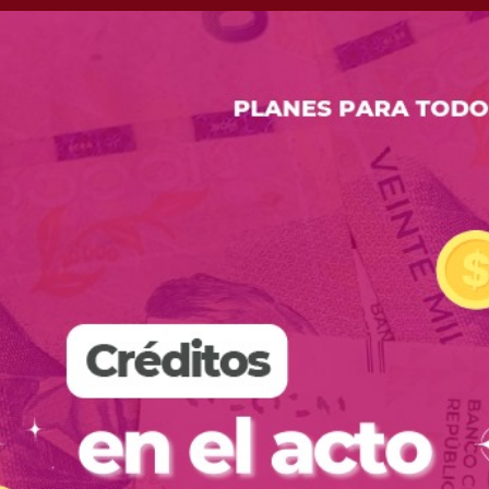
igura en un cuaderno
traficante Fred