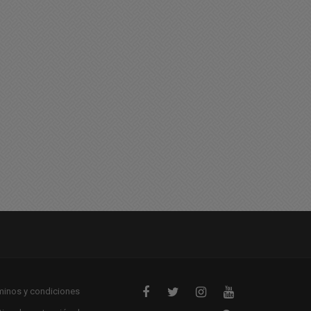
liciales
Policiales
a son 3 los abuelos
Tragedia en un geriátrico
allecidos en el Geriátrico
de Junín: Un abuelo
fallecido y 25 heridos
09/2025 08:32
26/09/2025 15:17
minos y condiciones