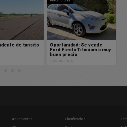
Automotores
Po
dad: Se vende
Oportunidad: Se vende
Y
ta Titanium a muy
Jeep Renegade Sport a
f
cio
muy buen precio
27/
6
27/09/2025 10:53
Anunciantes
Clasificados
Tér