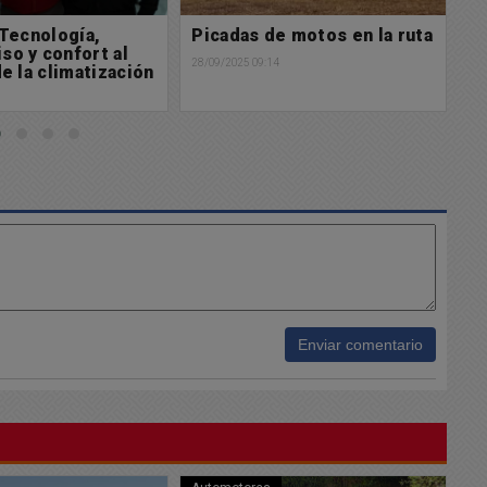
e motos en la ruta
Registro de lluvias caída en
S
las últimas horas en
a
4
nuestra ciudad
s
f
27/09/2025 10:46
26/
Enviar comentario