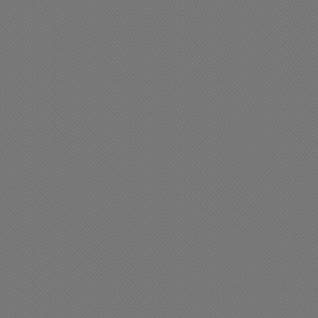
ólo uno de cada diez
Feliz martes para tod@s
lumnos termina la
24/09/2025 08:29
ecundaria en tiempo y
orma
09/2025 08:43