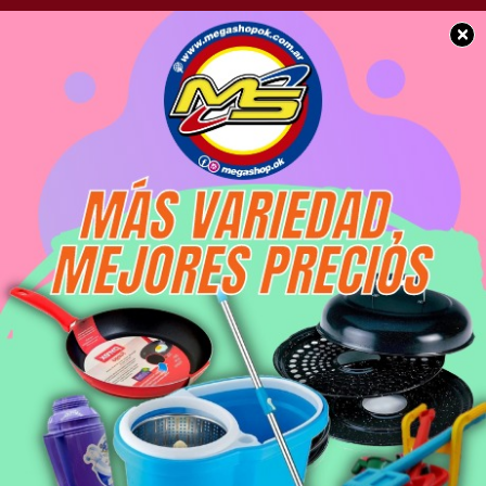
×
SOCIEDAD
Alerta Metereológico:
Se esperan fuertes
tormentas para las
próximas horas