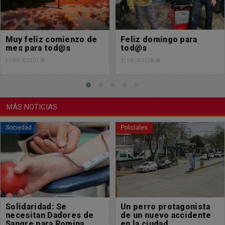
Feliz domingo para
Muy feliz día a todos los
tod@s
Gestor@s de nuestra
ciudad
31/08/2025 08:48
30/08/2025 09:30
MÁS NOTICIAS
Policiales
Sociedad
Un perro protagonista
Se encontró billetera
de un nuevo accidente
con documentación a
en la ciudad
nombre de Marcela