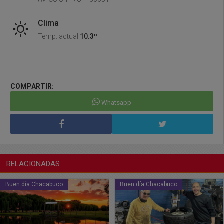
Clima
Temp. actual
10.3º
COMPARTIR:
Whatsapp
RELACIONADAS
Buen día Chacabuco
Buen día Chacabuco