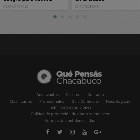
Karina López
02/09/2025 09:31
02/09/2025 08:01
Anunciantes
Clientes
Contacto
Clasificados
Profesionales
Guía Comercial
Necrológicas
Términos y condiciones
Política de protección de datos personales
Normas de confidencialidad