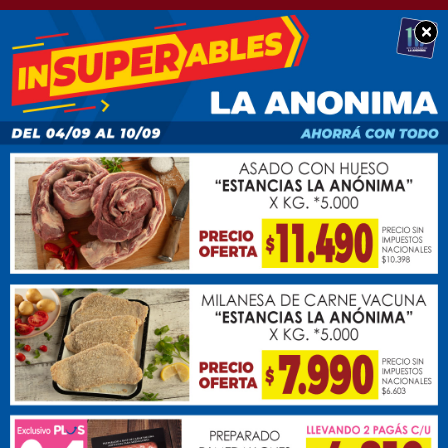
×
BUEN DÍA CHACABUCO
Feliz jueves para
tod@s: Les deseamos
una excelente jornada