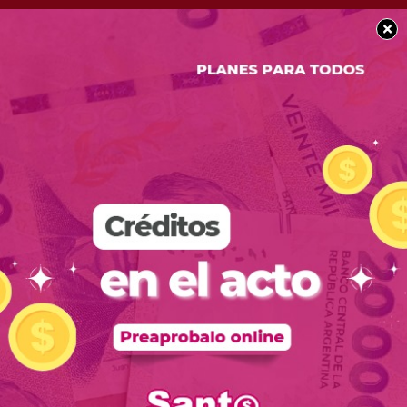
×
SOCIEDAD
Alerta Metereológico:
Se esperan fuertes
tormentas para las
próximas horas