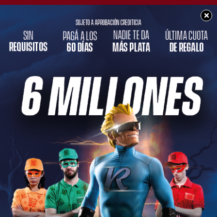
×
POLICIALES
Un perro protagonista
de un nuevo accidente
en la ciudad