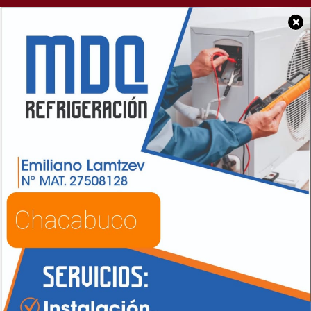
×
SOCIEDAD
EE.UU. anunció que la
asistencia financiera
para la Argentina
llegaría a US$40.000
millones