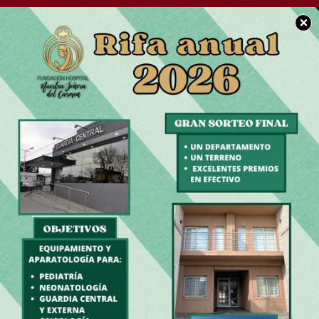
×
SOCIEDAD
El Banco Central vendió
US$45,5 millones en
otro día de volatilidad
cambiaria