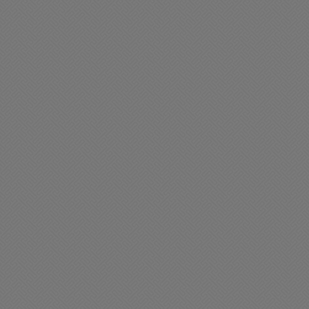
ciedad
Sociedad
omenzaron los trabajos
Para tenerlo muy en cuent
ara arreglar la cubierta del
Ahora nosotros te vamos 
alacio municipal
joder a vos