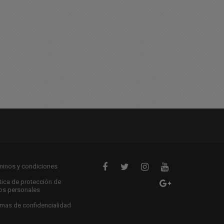
atal accidente de tránsito:
Otras 2 vidas que se cobr
n auto embistió a dos
la Ruta Nacional 7
otos
17/01/2026 21:06
01/2026 20:46
minos y condiciones
ítica de protección de
os personales
mas de confidencialidad