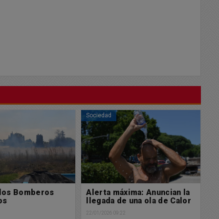
Sociedad
So
xima: Anuncian la
Un nuevo servicio que unirá
C
e una ola de Calor
La Plata con Chacabuco
p
p
2
22/01/2026 08:04