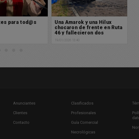
k y una Hilux
Muy feliz comienzo de
F
de frente en Ruta
semana para tod@s
u
ecieron dos
m
19/01/2026 09:22
0
18/
Anunciantes
Clasificados
Tér
Clientes
Profesionales
Pol
dat
Contacto
Guía Comercial
Nor
Necrológicas