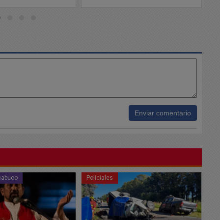
21/
Enviar comentario
Buen día Chacabuco
Po