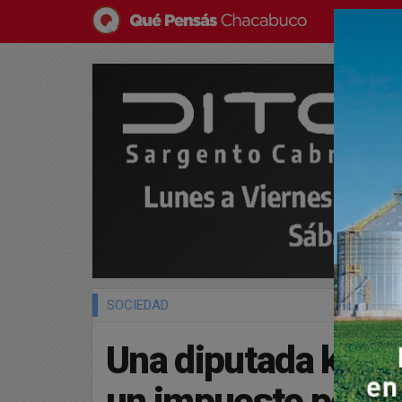
SOCIEDAD
Una diputada kirch
un impuesto por l