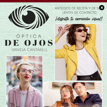
×
POLICIALES
Accidente fatal: Como
se encuentra el otro
joven accidentado