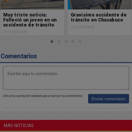
Gravisimo accidente de
Por fin: Personal
tránsito en Chacabuco
Policial logró Retener
varias motos que
23/11/2025 08:09
andaban molestando a la
22/11/2025 10:01
gente
Comentarios
Utiliza tu cuenta de Facebook para realizar los comentarios
Enviar comentario
MÁS NOTICIAS