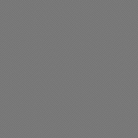
ciedad
Sociedad
egistro de lluvias caída en
Alerta Metereológico: Se
as últimas horas en
esperan fuertes torment
uestra ciudad
para las próximas horas
11/2025 07:13
15/11/2025 09:48