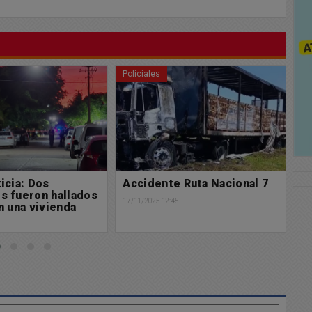
Policiales
Po
 Ruta Nacional 7
Accidente de tránsito
Tr
p
5
16/11/2025 07:04
11/