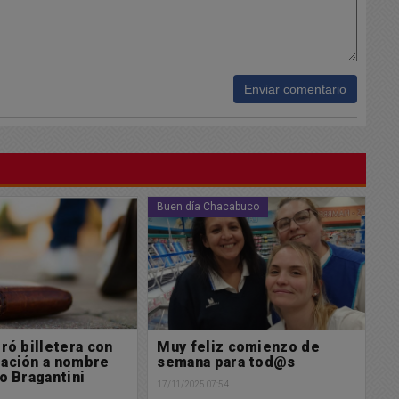
Enviar comentario
cabuco
Buen día Chacabuco
So
 comienzo de
Muy feliz domingo para
R
ara tod@s
tod@s
l
n
4
16/11/2025 07:32
16/