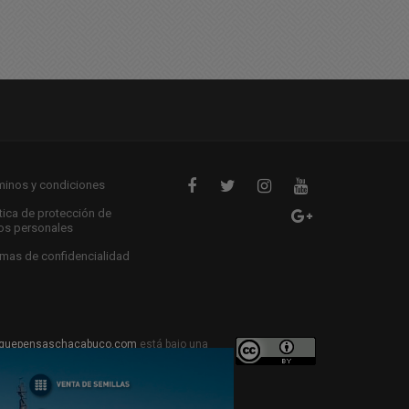
minos y condiciones
ítica de protección de
os personales
mas de confidencialidad
quepensaschacabuco.com
está bajo una
ive Commons Atribución 4.0 Internacional