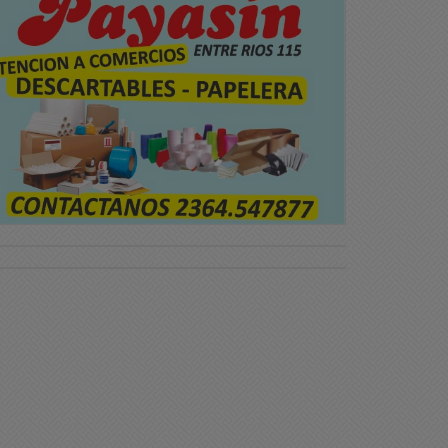
liciales
Policiales
iste noticia: El peor final
Accidente de tránsito
ara Débora Bulacio
09/11/2025 06:58
11/2025 18:45