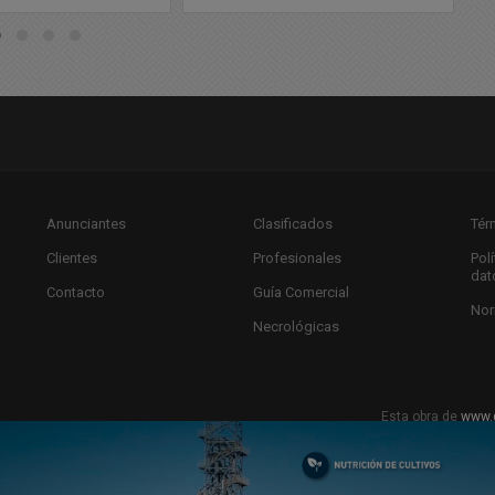
Anunciantes
Clasificados
Tér
Clientes
Profesionales
Pol
dat
Contacto
Guía Comercial
Nor
Necrológicas
Esta obra de
www.
Licencia Creat