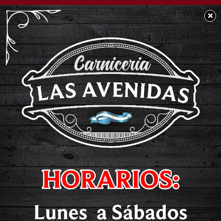
×
POLICIALES
Grave accidente de
tránsito en Chacabuco