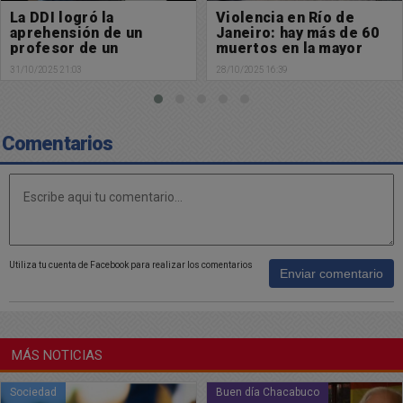
Violencia en Río de
Inseguridad: Robaron 1
Janeiro: hay más de 60
moto en las últimas
muertos en la mayor
horas en Chacabuco
operación de la historia
28/10/2025 16:39
28/10/2025 08:11
contra el narcotráfico
Comentarios
Utiliza tu cuenta de Facebook para realizar los comentarios
Enviar comentario
MÁS NOTICIAS
Buen día Chacabuco
Sociedad