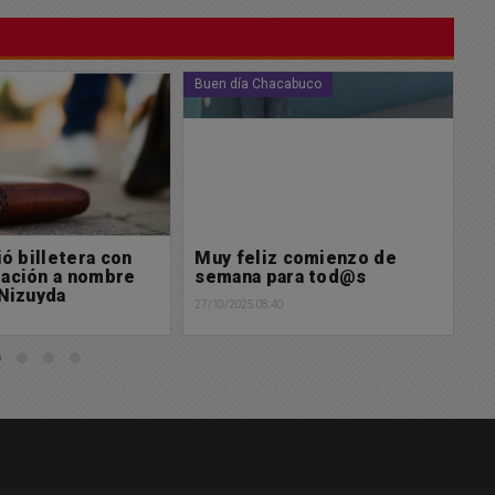
cabuco
Buen día Chacabuco
So
 comienzo de
Feliz domingo para tod@s
S
ara tod@s
d
26/10/2025 08:29
d
0
25/