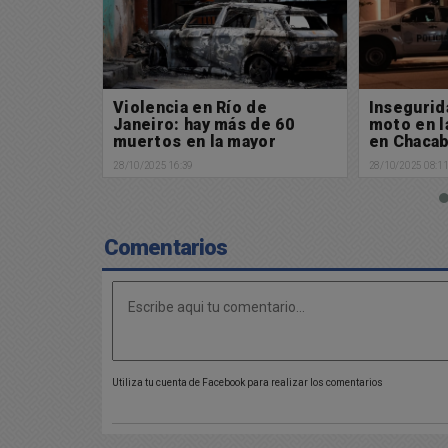
de
Inseguridad: Robaron 1
Una femen
de 60
moto en las últimas horas
sin vida e
yor
en Chacabuco
una vivie
istoria
28/10/2025 08:11
27/10/2025 11:5
áfico
Comentarios
Utiliza tu cuenta de Facebook para realizar los comentarios