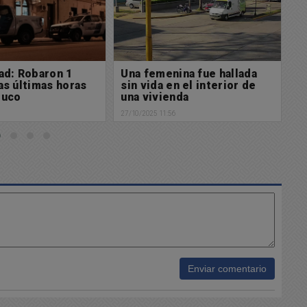
ina fue hallada
Un terrible accidente
R
n el interior de
Laboral se cobró la vida de
C
nda
un trabajador
25/
6
27/10/2025 09:29
Enviar comentario