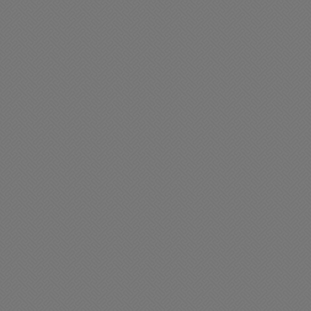
liciales
Policiales