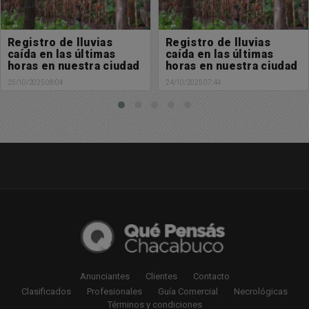
Registro de lluvias
Alerta Metereológico:
caída en las últimas
Se esperan tormentas
horas en nuestra ciudad
para las próximas horas
24/10/2025 07:44
23/10/2025 17:46
Anunciantes
Clientes
Contacto
Clasificados
Profesionales
Guía Comercial
Necrológicas
Términos y condiciones