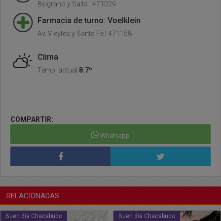
Belgrano y Salta | 471029
Farmacia de turno: Voelklein
Av. Vieytes y Santa Fe | 471158
Clima
Temp. actual
8.7º
COMPARTIR:
Whatsapp
RELACIONADAS
Buen día Chacabuco
Buen día Chacabuco