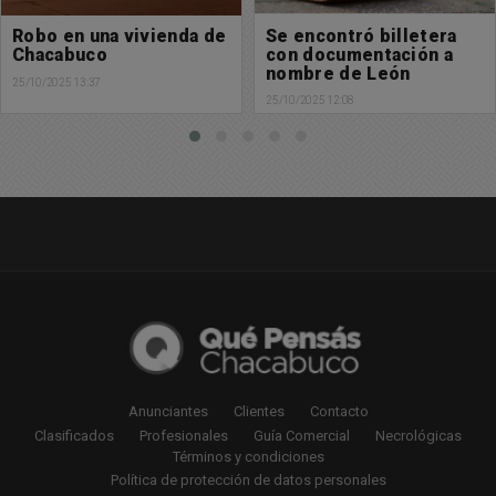
Se encontró billetera
Se encontró cartera con
con documentación a
documentación y celular
nombre de León
a nombre de Agustina
Stefano
Perfetti
25/10/2025 12:08
25/10/2025 11:58
Anunciantes
Clientes
Contacto
Clasificados
Profesionales
Guía Comercial
Necrológicas
Términos y condiciones
Política de protección de datos personales