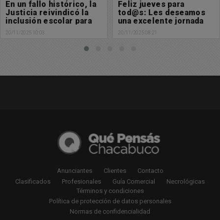
Feliz jueves para
Se extravió billetera
tod@s: Les deseamos
con documentación a
una excelente jornada
nombre de Lautaro
Carvallo
20/11/2025 08:21
19/11/2025 19:13
Anunciantes
Clientes
Contacto
Clasificados
Profesionales
Guía Comercial
Necrológicas
Términos y condiciones
Política de protección de datos personales
Normas de confidencialidad