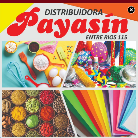
×
POLICIALES
Gravisimo accidente de
tránsito en Chacabuco